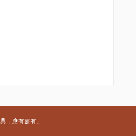
萬代 M
價格
HK$3
工具，應有盡有。