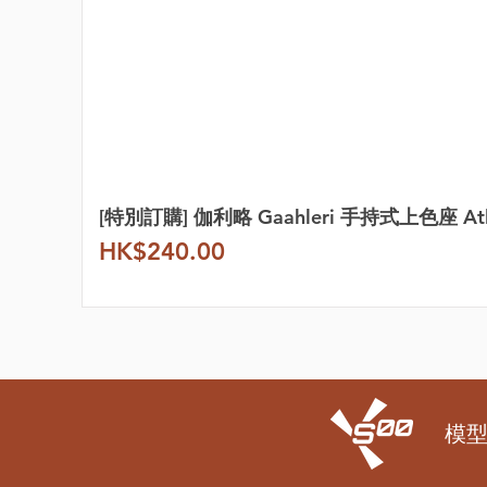
[特別訂購] 伽利略 Gaahleri 手持式上色座 Atl
價格
HK$240.00
模