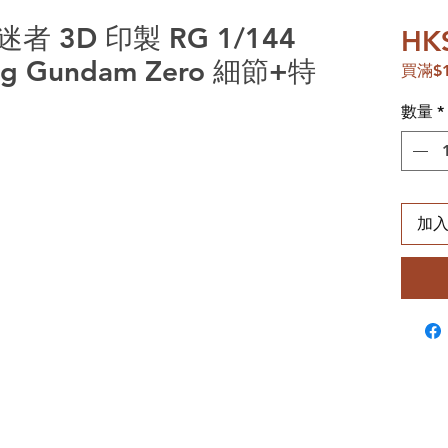
迷者 3D 印製 RG 1/144
HK
 Gundam Zero 細節+特
買滿$
數量
*
加