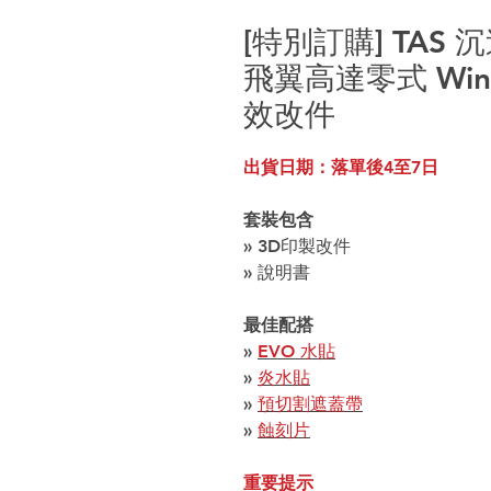
[特別訂購] TAS 沉
飛翼高達零式 Wing
效改件
出貨日期：落單後4至7日
套裝包含
» 3D印製改件
» 說明書
最佳配搭
»
EVO 水貼
»
炎水貼
»
預切割遮蓋帶
»
蝕刻片
重要提示