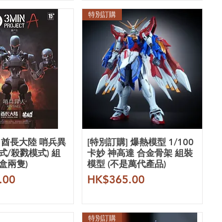
特別訂購
] 酋長大陸 哨兵異
[特別訂購] 爆熱模型 1/100
式/殺戮模式) 組
卡妙 神高達 合金骨架 組裝
盒兩隻)
模型 (不是萬代產品)
價格
.00
HK$365.00
特別訂購