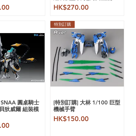
價格
.00
HK$270.00
特別訂購
 SNAA 圓桌騎士
[特別訂購] 大林 1/100 巨型
 貝狄威爾 組裝模
機械手臂
價格
HK$150.00
.00