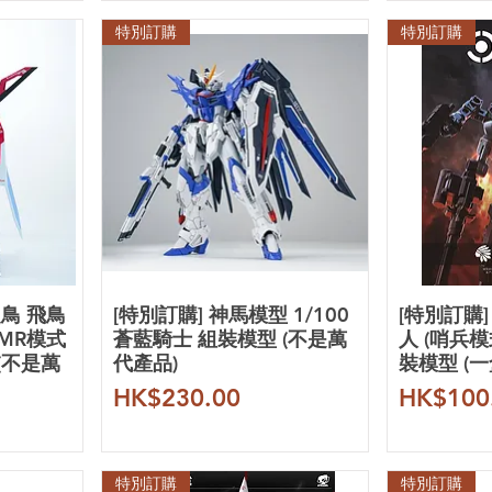
特別訂購
特別訂購
之鳥 飛鳥
[特別訂購] 神馬模型 1/100
[特別訂購
MR模式
蒼藍騎士 組裝模型 (不是萬
人 (哨兵模
(不是萬
代產品)
裝模型 (一
價格
價格
HK$230.00
HK$100
特別訂購
特別訂購