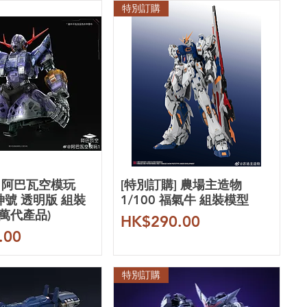
特別訂購
] 阿巴瓦空模玩
[特別訂購] 農場主造物
戰神號 透明版 組裝
1/100 福氣牛 組裝模型
是萬代產品)
價格
HK$290.00
.00
特別訂購