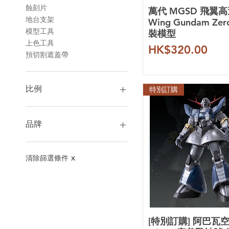
蝕刻片
萬代 MGSD 飛翼
地台支架
Wing Gundam Zer
模型工具
裝模型
上色工具
價格
HK$320.00
預切割遮蓋帶
比例
特別訂購
1/35
1/48
品牌
PG 1/60
1/60
萬代
1/72
財喵喵
清除篩選條件
X
1/90
育膠樂園
HiRM 1/100
以太精微
MGEX 1/100
獨眼巨人
MG 1/100
語夢工坊
RE 1/100
狂模工坊
[特別訂購] 阿巴瓦
FM 1/100
魔封真