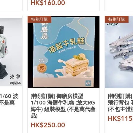
價格
HK$160.00
特別訂購
特別訂購
1/60 波
[特別訂購] 御膳房模型
[特別訂購]
(不是萬
1/100 海鹽牛乳糕 (放大RG
飛行背包 
海牛) 組裝模型 (不是萬代產
(不包主體
品)
價格
HK$115
價格
HK$250.00