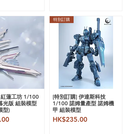
特別訂購
 紅蓮工坊 1/100
[特別訂購] 伊達斯科技
暮光版 組裝模型
1/100 諾姆量產型 諾姆機
模型)
甲 組裝模型
價格
.00
HK$235.00