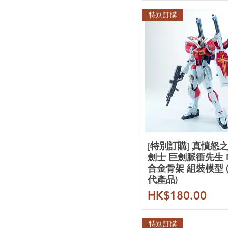
MOSHOW
特別訂購
Mould Cube
SH 工作室
Side Mechanics
SNAA
TAS 沉迷者
The51
TLX
UA
Watership
107 整備班
其他品牌
[特別訂購] 真憤怒
劍士 巨劍脈衝先生 
合金骨架 組裝模型 
代產品)
價格
HK$180.00
特別訂購