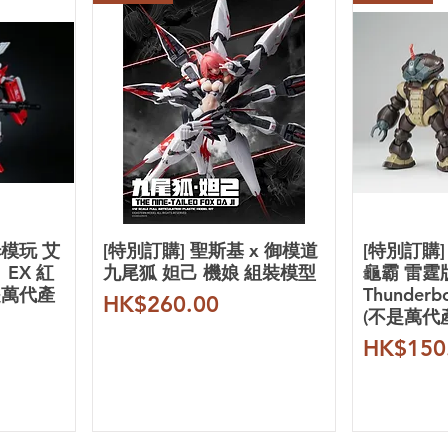
姆模玩 艾
[特別訂購] 聖斯基 x 御模道
[特別訂購]
1 EX 紅
九尾狐 妲己 機娘 組裝模型
龜霸 雷霆版
是萬代產
Thunderb
價格
HK$260.00
(不是萬代
價格
HK$150