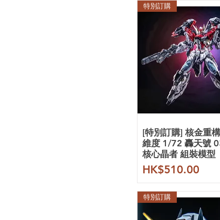
特別訂購
[特別訂購] 核金重構
維度 1/72 轟天號 
核心晶者 組裝模型
價格
HK$510.00
特別訂購