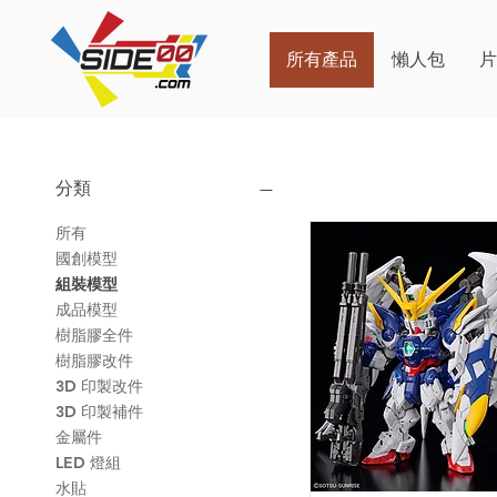
所有產品
懶人包
分類
所有
國創模型
組裝模型
成品模型
樹脂膠全件
樹脂膠改件
3D 印製改件
3D 印製補件
金屬件
LED 燈組
水貼