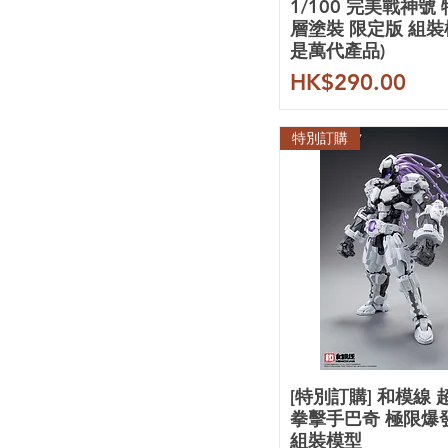
1/100 完美戰神號
1/100
造型大盗
層塗裝 限定版 組裝
RG 1/144
模術堂
是萬代產品)
HG 1/144
模比高
價格
HK$290.00
EG 1/144
狗造社
1/144
颯翼工坊
SD
阿努比斯
特別訂購
MGSD
模式玩造
Figure-rise Standard
大林
Artifact
素心模型
密涅瓦
愛因塔
無限新星
無限維度
萬象聚變
機甲之城
銘匠傳
摩動核
[特別訂購] 和模線
和模線
拳擊手巴奇 極限爆發 
機核工業
組裝模型