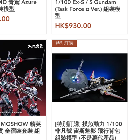
RMD 青鳶 Azure
1/100 Ex-S / S Gundam
組裝模型
(Task Force α Ver.) 組裝模
型
.00
價格
HK$930.00
特別訂購
 MOSHOW 精英
[特別訂購] 摸魚動力 1/100
賁 奎宿裝套裝 組
非凡號 宙斯魅影 飛行背包
組裝模型 (不是萬代產品)