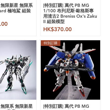
] 無限新星 無限系
[特別訂購] 萬代 PB MG
zard 極地鯊 組裝
1/100 布列尼斯·歐格斯專
用渣古2 Breniss Ox's Zaku
II 組裝模型
.00
價格
HK$370.00
特別訂購
] 無限系 無限新星
[特別訂購] 萬代 PB MG