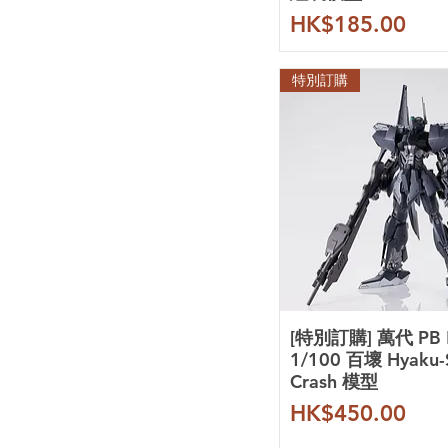
橘貓工業
價格
HK$185.00
酋長大陸
趙仙升
零號計劃
特別訂購
藏道模型
核誠治造
所羅門模型
胖虎模型
農場主造物
真憤怒之鳥
咿呀模玩工作室
伊達斯科技
摸魚動力
炎
三紅領域
[特別訂購] 萬代 PB
拾壹零
1/100 百壞 Hyaku-S
點廠
Crash 模型
鐵創
價格
HK$450.00
新月
喵匠 Hobby Mio