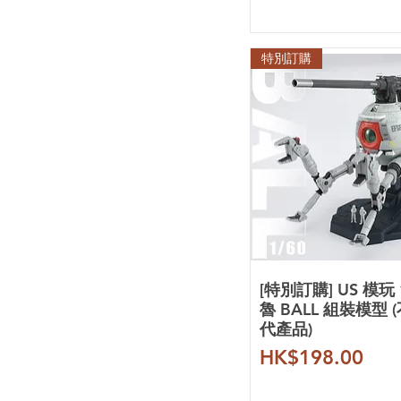
迪斯派 Dspiae
優速達 UStar
特別訂購
伽利略 Gaahleri
多樂繪 Doloha
田宮 Tamiya
郡士 Mr. Hobby
AE
Amazing Cast
AOK
DDB
EffectsWings
EVO
Galaxy Hobby
GMD 工作室
[特別訂購] US 模玩 
GUGU
魯 BALL 組裝模型 
代產品)
HD
KOSMOS
價格
HK$198.00
LabZero
Madworks