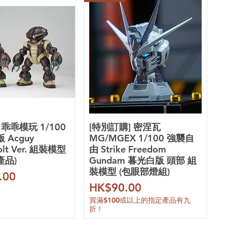
 乖乖模玩 1/100
[特別訂購] 密涅瓦
 Acguy
MG/MGEX 1/100 強襲自
olt Ver. 組裝模型
由 Strike Freedom
產品)
Gundam 暮光白版 頭部 組
裝模型 (包眼部燈組)
.00
價格
HK$90.00
買滿$100或以上的指定產品有九
折！