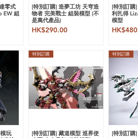
高達零式
[特別訂購] 造夢工坊 天穹造
[特別訂購
o EW 組
物者 完美戰士 組裝模型 (不
利扎得 Li
是萬代產品)
模型
價格
價格
HK$290.00
HK$480
特別訂購
特別訂購
空模玩
[特別訂購] 藏道模型 巡界使
[特別訂購