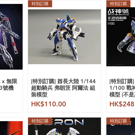
特別訂購
特別訂購
 x 無限
[特別訂購] 酋長大陸 1/144
[特別訂購
03號機
超動騎兵 弗朗茨 阿爾法 組
1/100 
裝模型
模型 (不
價格
價格
HK$110.00
HK$248
特別訂購
特別訂購