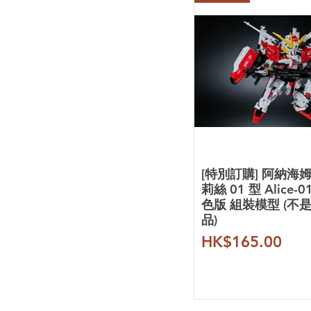
[特別訂購] 阿納海
莉絲 01 型 Alice-0
色版 組裝模型 (不
品)
價格
HK$165.00