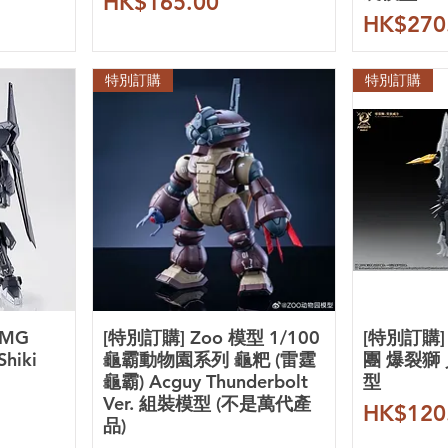
價格
HK$165.00
價格
HK$270
特別訂購
特別訂購
 MG
[特別訂購] Zoo 模型 1/100
[特別訂購]
hiki
龜霸動物園系列 龜粑 (雷霆
團 爆裂獅
龜霸) Acguy Thunderbolt
型
Ver. 組裝模型 (不是萬代產
價格
HK$120
品)