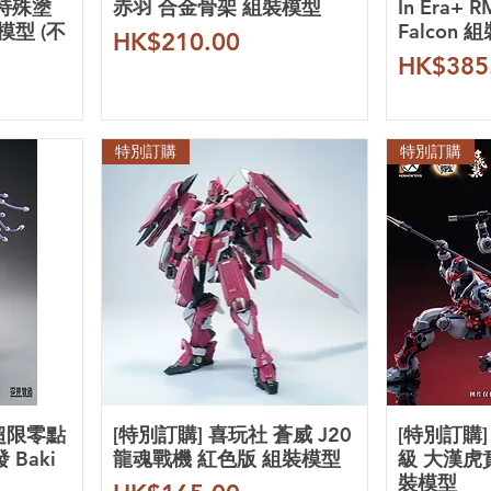
 特殊塗
赤羽 合金骨架 組裝模型
In Era+ 
模型 (不
Falcon 
價格
HK$210.00
價格
HK$385
特別訂購
特別訂購
 超限零點
[特別訂購] 喜玩社 蒼威 J20
[特別訂購]
Baki
龍魂戰機 紅色版 組裝模型
級 大漢虎
裝模型