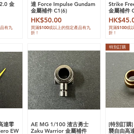
2.0 金
達 Force Impulse Gundam
Strike F
金屬補件 C1(6)
金屬補件 C
價格
價格
HK$50.00
HK$45.
產品有九
買滿$100或以上的指定產品有九
買滿$100
折！
折！
特別訂購
翼高達零
AE MG 1/100 渣古勇士
[特別訂購] 
ero EW
Zaku Warrior 金屬補件
襲自由高達 S