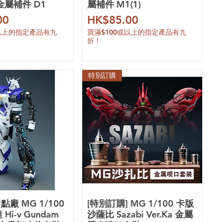
 金屬補件 D1
屬補件 M1(1)
價格
00
HK$85.00
或以上的指定產品有九
買滿$100或以上的指定產品有九
折！
特別訂購
點廠 MG 1/100
[特別訂購] MG 1/100 卡版
i-v Gundam
沙薩比 Sazabi Ver.Ka 金屬