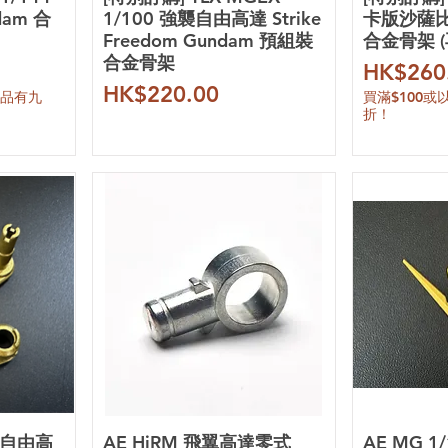
dam 合
1/100 強襲自由高達 Strike
卡版沙薩比 S
Freedom Gundam 預組裝
合金骨架 (
合金骨架
價格
HK$260
價格
HK$220.00
產品有九
買滿$100
折！
強襲自由高
AE HiRM 飛翼高達零式
AE MG 