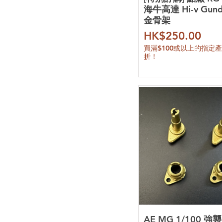
海牛高達 Hi-v Gun
1/100
造型大盗
金骨架
RG 1/144
模術堂
HG 1/144
模比高
價格
HK$250.00
EG 1/144
狗造社
買滿$100或以上的指定
1/144
颯翼工坊
折！
SD
阿努比斯
MGSD
模式玩造
Figure-rise Standard
大林
Artifact
素心模型
密涅瓦
愛因塔
無限新星
無限維度
萬象聚變
機甲之城
銘匠傳
摩動核
和模線
機核工業
AE MG 1/100 