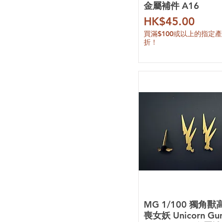
金屬補件 A16
MOSHOW
Mould Cube
價格
HK$45.00
SH 工作室
買滿$100或以上的指定
Side Mechanics
折！
SNAA
TAS 沉迷者
The51
TLX
UA
Watership
107 整備班
其他品牌
MG 1/100 獨角獸
喪女妖 Unicorn Gu