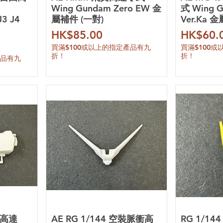
Wing Gundam Zero EW 金
式 Wing G
3 J4
屬補件 (一對)
Ver.Ka 
價格
價格
HK$85.00
HK$60.
買滿$100或以上的指定產品有九
買滿$100
折！
折！
產品有九
由高達
AE RG 1/144 空裝脈衝高
RG 1/1