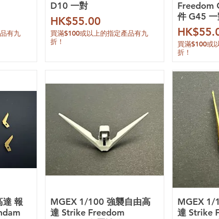
D10 一對
Freedom
件 G45 
價格
HK$55.00
價格
HK$55.
產品有九
買滿$100或以上的指定產品有九
折！
買滿$100
折！
高達 報
MGEX 1/100 強襲自由高
MGEX 1
ndam
達 Strike Freedom
達 Strike