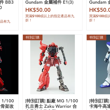
件 BB3
Gundam 金屬補件 E1(3)
Gundam
0
價格
價格
HK$50.00
HK$50.
買滿$100或以上的指定產品有九
買滿$100
折！
折！
產品有九
特別訂購
特別訂購
1/100
[特別訂購] 點廠 MG 1/100
[特別訂購] 
合金骨架改
扎古勇士 Zaku Warrior 合
卡海牛高達 H