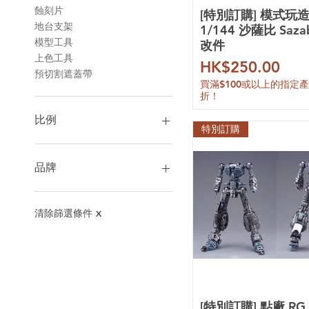
蝕刻片
[特別訂購] 模式玩造
地台支架
1/144 沙薩比 Saza
模型工具
改件
上色工具
價格
HK$250.00
預切割遮蓋帶
買滿$100或以上的指定
折！
比例
特別訂購
1/35
1/48
品牌
PG 1/60
1/60
萬代
1/72
財喵喵
清除篩選條件
X
1/90
育膠樂園
HiRM 1/100
以太精微
MGEX 1/100
獨眼巨人
MG 1/100
語夢工坊
RE 1/100
狂模工坊
[特別訂購] 點廠 RG 
FM 1/100
魔封真