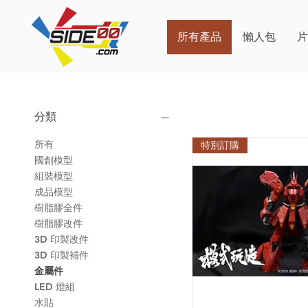
所有產品
懶人包
分類
所有
特別訂購
國創模型
組裝模型
成品模型
樹脂膠全件
樹脂膠改件
3D 印製改件
3D 印製補件
金屬件
LED 燈組
水貼