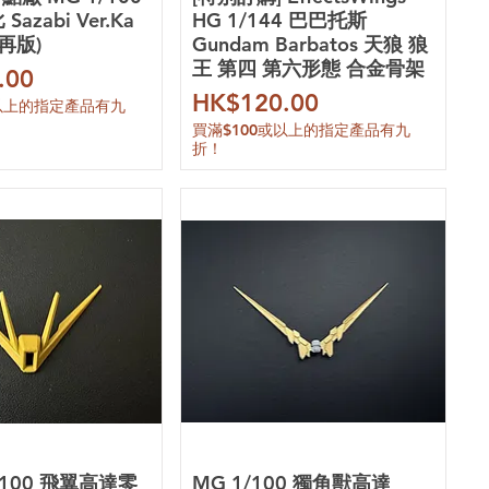
azabi Ver.Ka
HG 1/144 巴巴托斯
再版)
Gundam Barbatos 天狼 狼
王 第四 第六形態 合金骨架
.00
價格
HK$120.00
或以上的指定產品有九
買滿$100或以上的指定產品有九
折！
1/100 飛翼高達零
MG 1/100 獨角獸高達