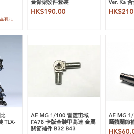
金骨架改件套裝
Ver. K
價格
價格
HK$190.00
HK$210
產品有九
薩比
AE MG 1/100 雷霆宙域
AE MG 1/
 TLX-
FA78 卡版全裝甲高達 金屬
屬髖關節補
關節補件 B32 B43
價格
HK$60.