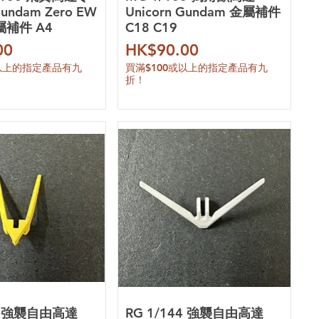
undam Zero EW
Unicorn Gundam 金屬補件
金屬補件 A4
C18 C19
價格
00
HK$90.00
或以上的指定產品有九
買滿$100或以上的指定產品有九
折！
44 強襲自由高達
RG 1/144 強襲自由高達