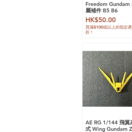
Freedom Gundam 
迪斯派 Dspiae
屬補件 B5 B6
優速達 UStar
價格
HK$50.00
伽利略 Gaahleri
多樂繪 Doloha
買滿$100或以上的指定
折！
田宮 Tamiya
郡士 Mr. Hobby
AE
Amazing Cast
AOK
DDB
EffectsWings
EVO
Galaxy Hobby
GMD 工作室
GUGU
HD
KOSMOS
LabZero
AE RG 1/144 飛
Madworks
式 Wing Gundam Z