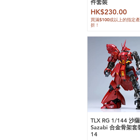
件套裝
價格
HK$230.00
買滿$100或以上的指定
折！
TLX RG 1/144 沙
Sazabi 合金骨架套裝
14