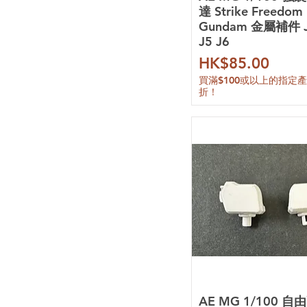
橘貓工業
達 Strike Freedom
酋長大陸
Gundam 金屬補件 J
趙仙升
J5 J6
零號計劃
價格
HK$85.00
藏道模型
買滿$100或以上的指定
核誠治造
折！
所羅門模型
胖虎模型
農場主造物
真憤怒之鳥
咿呀模玩工作室
伊達斯科技
摸魚動力
炎
三紅領域
拾壹零
點廠
鐵創
新月
AE MG 1/100 自
喵匠 Hobby Mio