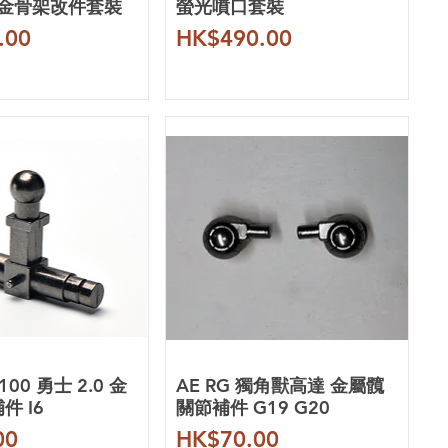
a 合金骨架改件套裝
螢光噴口套裝
價格
.00
HK$490.00
100 勇士 2.0 金
AE RG 獨角獸高達 金屬髖
件 I6
關節補件 G19 G20
價格
00
HK$70.00