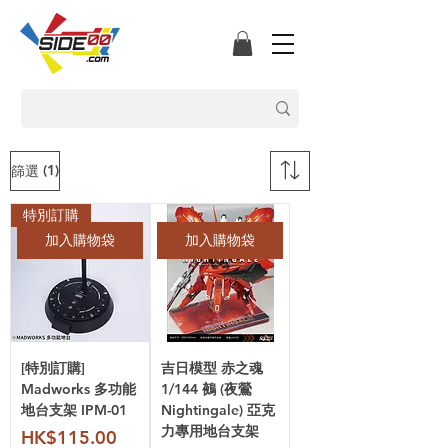
(1)
篩選
特別訂購
加入購物袋
加入購物袋
[特別訂購]
吉日模型 赤之魂
Madworks 多功能
1/144 鵺 (夜鶯
地台支架 IPM-01
Nightingale) 亞克
力專用地台支架
價格
HK$115.00