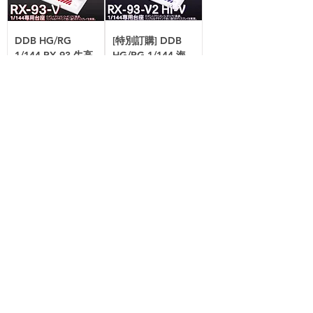
DDB HG/RG
[特別訂購] DDB
1/144 RX-93 牛高
HG/RG 1/144 海
達模型通用地台支
牛高達模型通用地
架
台支架
價格
價格
HK$60.00
HK$60.00
買滿$100或以上的指
買滿$100或以上的指
定產品有九折！
定產品有九折！
加入購物袋
加入購物袋
DDB HG/RG
創智 HG MG 多用
1/144 水星的魔女
途太空艙套裝
系列模型通用地台
價格
HK$85.00
支架
買滿$100或以上的指