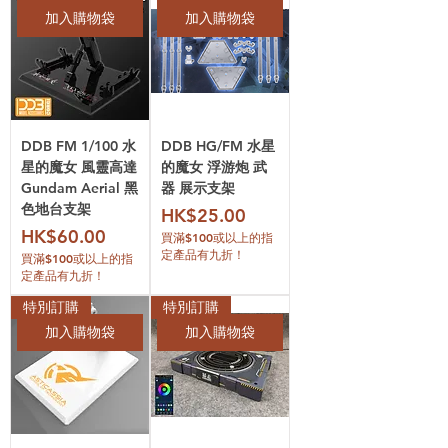
加入購物袋
加入購物袋
DDB FM 1/100 水
DDB HG/FM 水星
星的魔女 風靈高達
的魔女 浮游炮 武
Gundam Aerial 黑
器 展示支架
色地台支架
價格
HK$25.00
價格
HK$60.00
買滿$100或以上的指
定產品有九折！
買滿$100或以上的指
定產品有九折！
特別訂購
特別訂購
加入購物袋
加入購物袋