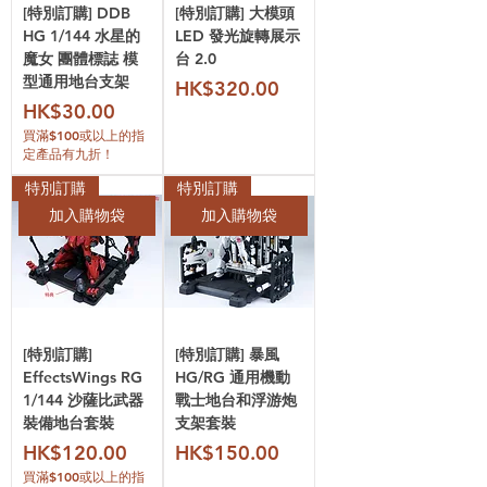
[特別訂購] DDB
[特別訂購] 大模頭
HG 1/144 水星的
LED 發光旋轉展示
魔女 團體標誌 模
台 2.0
型通用地台支架
價格
HK$320.00
價格
HK$30.00
買滿$100或以上的指
定產品有九折！
特別訂購
特別訂購
加入購物袋
加入購物袋
[特別訂購]
[特別訂購] 暴風
EffectsWings RG
HG/RG 通用機動
1/144 沙薩比武器
戰士地台和浮游炮
裝備地台套裝
支架套裝
價格
價格
HK$120.00
HK$150.00
買滿$100或以上的指