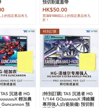
帶
預切割遮蓋帶
價格
00
HK$50.00
或以上的指定產品有九
買滿$100或以上的指定產品有九
折！
特別訂購
 TAS 沉迷者 HG
[特別訂購] TAS 沉迷者 HG
QuuuuuuX 輕加農
1/144 GQuuuuuuX 澤維爾
pe Guncannon 預
專用強人(白瓷裝備) 預切割