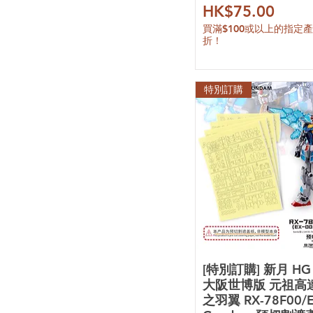
價格
HK$75.00
買滿$100或以上的指定
折！
特別訂購
[特別訂購] 新月 HG 
大阪世博版 元祖高
之羽翼 RX-78F00/