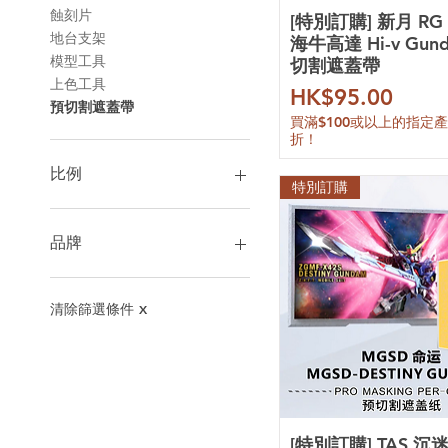
蝕刻片
[特別訂購] 新月 RG 
地台支架
海牛高達 Hi-v Gun
模型工具
切割遮蓋帶
上色工具
價格
HK$95.00
預切割遮蓋帶
買滿$100或以上的指定
折！
比例
特別訂購
1/35
1/48
品牌
PG 1/60
1/60
萬代
1/72
財喵喵
清除篩選條件
X
1/90
育膠樂園
HiRM 1/100
以太精微
MGEX 1/100
獨眼巨人
MG 1/100
語夢工坊
RE 1/100
狂模工坊
[特別訂購] TAS 沉
FM 1/100
魔封真