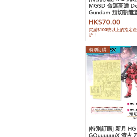
MGSD 命運高達 Des
1/100
造型大盗
Gundam 預切割遮
RG 1/144
模術堂
HG 1/144
模比高
價格
HK$70.00
EG 1/144
狗造社
買滿$100或以上的指定
1/144
颯翼工坊
折！
SD
阿努比斯
MGSD
模式玩造
特別訂購
Figure-rise Standard
大林
Artifact
素心模型
密涅瓦
愛因塔
無限新星
無限維度
萬象聚變
機甲之城
銘匠傳
摩動核
和模線
[特別訂購] 新月 HG 
機核工業
GQuuuuuuX 渣古 Z