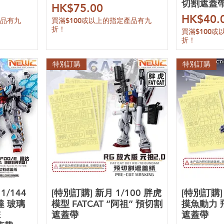
切割遮蓋
價格
HK$75.00
價格
HK$40.
產品有九
買滿$100或以上的指定產品有九
折！
買滿$100
折！
特別訂購
特別訂購
1/144
[特別訂購] 新月 1/100 胖虎
[特別訂購] 
達 玻璃
模型 FATCAT “阿祖” 預切割
摸魚動力 
E
遮蓋帶
遮蓋帶