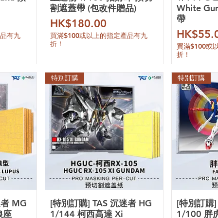
割遮蓋帶 (包改件贈品)
White 
帶
價格
HK$180.00
價格
HK$55.
產品有九
買滿$100或以上的指定產品有九
折！
買滿$100
折！
特別訂購
特別訂購
迷者 MG
[特別訂購] TAS 沉迷者 HG
[特別訂購]
狼座
1/144 柯西高達 Xi
1/100 胖