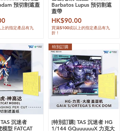
Gundam 預切割遮蓋
Barbatos Lupus 預切割遮
蓋帶
價格
00
HK$90.00
或以上的指定產品有九
買滿$100或以上的指定產品有九
折！
特別訂購
 TAS 沉迷者
[特別訂購] TAS 沉迷者 HG
虎模型 FATCAT
1/144 GQuuuuuuX 力克大