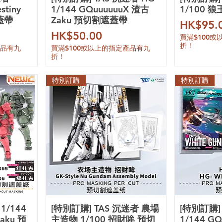
tiny
1/144 GQuuuuuuX 渣古
1/100 
蓋帶
Zaku 預切割遮蓋帶
價格
HK$95.
價格
HK$50.00
買滿$100
折！
產品有九
買滿$100或以上的指定產品有九
折！
特別訂購
特別訂購
1/144
[特別訂購] TAS 沉迷者 農場
[特別訂購]
aku 預
主造物 1/100 招財哞 預切
1/144 G