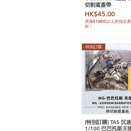
橘貓工業
切割遮蓋帶
酋長大陸
價格
HK$45.00
趙仙升
買滿$100或以上的指定
零號計劃
折！
藏道模型
核誠治造
所羅門模型
特別訂購
胖虎模型
農場主造物
真憤怒之鳥
咿呀模玩工作室
伊達斯科技
摸魚動力
炎
三紅領域
拾壹零
點廠
鐵創
[特別訂購] TAS 沉
新月
1/100 巴巴托斯天
喵匠 Hobby Mio