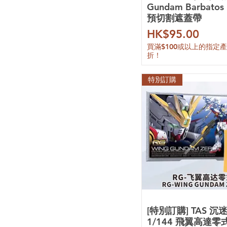
Gundam Barbatos 
迪斯派 Dspiae
預切割遮蓋帶
優速達 UStar
價格
HK$95.00
伽利略 Gaahleri
多樂繪 Doloha
買滿$100或以上的指定
折！
田宮 Tamiya
郡士 Mr. Hobby
特別訂購
AE
Amazing Cast
AOK
DDB
EffectsWings
EVO
Galaxy Hobby
GMD 工作室
GUGU
HD
KOSMOS
LabZero
[特別訂購] TAS 沉
Madworks
1/144 飛翼高達零式