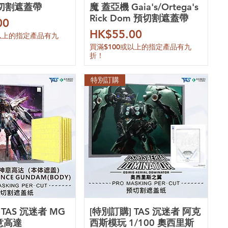
預切割遮蓋帶
魔 蓋亞機 Gaia's/Ortega's
Rick Dom 預切割遮蓋帶
00
價格
HK$55.00
或以上的指定產品有九
買滿$100或以上的指定產品有九
折！
特別訂購
 TAS 沉迷者 MG
[特別訂購] TAS 沉迷者 阿克
神意高達
西斯模玩 1/100 奧西里斯