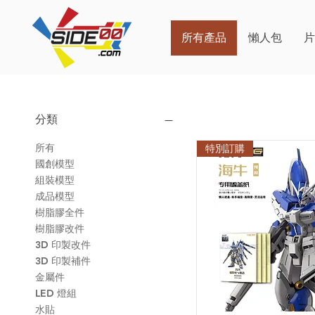
所有產品
懶人包
分類
所有
特別訂購
國創模型
組裝模型
成品模型
樹脂膠全件
樹脂膠改件
3D 印製改件
3D 印製補件
金屬件
LED 燈組
水貼