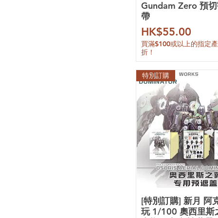
Gundam Zero 
MOSHOW
帶
Mould Cube
SH 工作室
價格
HK$55.00
Side Mechanics
買滿$100或以上的指定
SNAA
折！
TAS 沉迷者
The51
特別訂購
TLX
UA
Watership
107 整備班
其他品牌
[特別訂購] 新月 
玩 1/100 奧西里斯