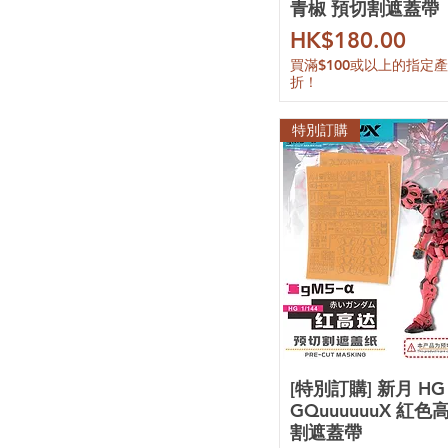
青椒 預切割遮蓋帶
價格
HK$180.00
買滿$100或以上的指定
折！
特別訂購
[特別訂購] 新月 HG 
GQuuuuuuX 紅色
割遮蓋帶