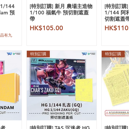
1/144
[特別訂購] 新月 農場主造物
[特別訂購]
dam 預
1/100 福氣牛 預切割遮蓋
1/144 阿
帶
切割遮蓋
價格
價格
HK$105.00
HK$110
產品有九
特別訂購
特別訂購
迷者
[特別訂購] TAS 沉迷者 HG
[特別訂購