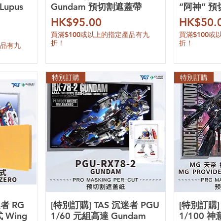
Lupus
Gundam 預切割遮蓋帶
“阿神” 
價格
價格
HK$95.00
HK$50.
買滿$100或以上的指定產品有九
買滿$100
折！
折！
產品有九
特別訂購
特別訂購
迷者 RG
[特別訂購] TAS 沉迷者 PGU
[特別訂購]
 Wing
1/60 元組高達 Gundam
1/100 