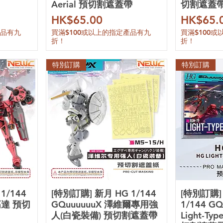
Aerial 預切割遮蓋帶
切割遮蓋
價格
價格
HK$65.00
HK$65.
產品有九
買滿$100或以上的指定產品有九
買滿$100
折！
折！
特別訂購
特別訂購
1/144
[特別訂購] 新月 HG 1/144
[特別訂購]
高達 預切
GQuuuuuuX 澤維爾專用強
1/144 G
人(白瓷裝備) 預切割遮蓋帶
Light-Ty