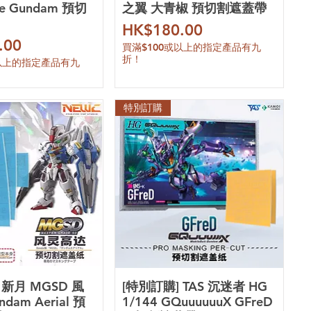
ce Gundam 預切
之翼 大青椒 預切割遮蓋帶
價格
HK$180.00
.00
買滿$100或以上的指定產品有九
折！
或以上的指定產品有九
特別訂購
 新月 MGSD 風
[特別訂購] TAS 沉迷者 HG
dam Aerial 預
1/144 GQuuuuuuX GFreD