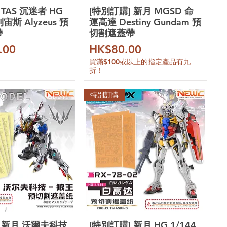
 TAS 沉迷者 HG
[特別訂購] 新月 MGSD 命
利宙斯 Alyzeus 預
運高達 Destiny Gundam 預
帶
切割遮蓋帶
價格
.00
HK$80.00
買滿$100或以上的指定產品有九
折！
特別訂購
] 新月 沃爾夫科技
[特別訂購] 新月 HG 1/144