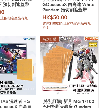
狼王 預切割遮蓋帶
GQuuuuuuX 白高達 White
Gundam 預切割遮蓋帶
00
價格
HK$50.00
或以上的指定產品有九
買滿$100或以上的指定產品有九
折！
特別訂購
 TAS 沉迷者 HG
[特別訂購] 新月 MG 1/100
QuuuuuuX 白高達
巴巴托斯天狼座 Gundam