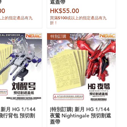
帶
遮蓋帶
價格
00
HK$55.00
或以上的指定產品有九
買滿$100或以上的指定產品有九
折！
特別訂購
新月 HG 1/144
[特別訂購] 新月 HG 1/144
飛行背包 預切割
夜鶯 Nightingale 預切割遮
蓋帶