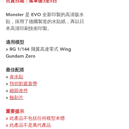
出貨日期：落單後3至5日
Monster 是 EVO 全新印製的高清版水
貼，採用了德國製造的水貼紙，再以日
本高清印刷技術印製。
適用模型
» RG 1/144 飛翼高達零式 Wing
Gundam Zero
最佳配搭
»
炎水貼
»
預切割遮蓋帶
»
細節改件
»
蝕刻片
重要提示
» 此產品不包括任何模型本體
» 此產品不是萬代產品