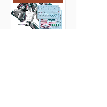
[特別訂購] 三紅領域 HG
[特別訂購] 三紅領域
超時空要塞 Macross VF-
超時空要塞 Macross
31S 齊格飛 阿拉德機 專
31E 齊格飛 查克機
用水貼
水貼
價格
價格
HK$40.00
HK$35.00
買滿$100或以上的指定產品有
買滿$100或以上的指定
九折！
九折！