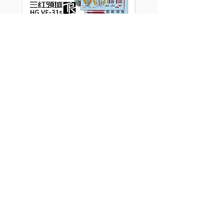
[特別訂購] 三紅領域 HG
[特別訂購] 三紅領域
超時空要塞 Macross VF-
超時空要塞 Macross
31S 齊格飛 阿拉德機 專
31E 齊格飛 查克機
用水貼
水貼
價格
價格
HK$40.00
HK$35.00
買滿$100或以上的指定產品有
買滿$100或以上的指定
九折！
九折！
模型玩具、水貼、改件、
3D件、金屬件、燈組和
製作工具，應有盡有。