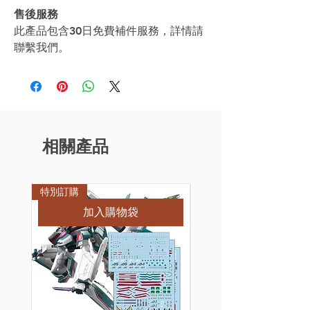
售後服務
此產品包含30日免費補件服務，詳情請
聯繫我們。
相關產品
特別訂購
特別訂購
加入購物袋