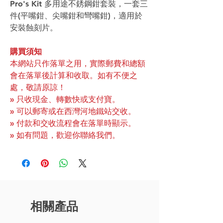
Pro's Kit 多用途不銹鋼鉗套裝，一套三
件(平嘴鉗、尖嘴鉗和彎嘴鉗)，適用於
安裝蝕刻片。
購買須知
本網站只作落單之用，實際郵費和總額
會在落單後計算和收取。如有不便之
處，敬請原諒！
» 只收現金、轉數快或支付寶。
» 可以郵寄或在西灣河地鐵站交收。
» 付款和交收流程會在落單時顯示。
» 如有問題，歡迎你聯絡我們。
相關產品