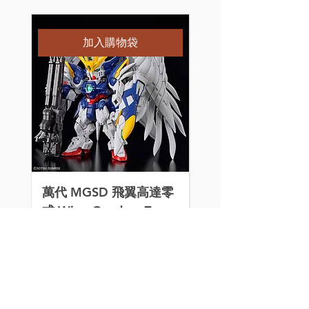
特別訂購
加入購物袋
萬代 MGSD 飛翼高達零
[特別訂購] 喵匠 Ho
式 Wing Gundam Zero
Mio 迷你氣泵 HM-
EW 組裝模型
價格
HK$260.00
價格
HK$320.00