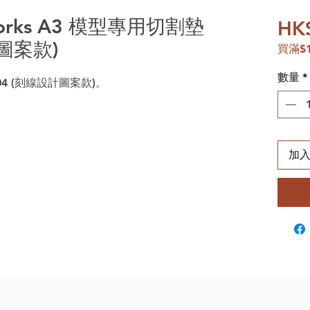
orks A3 模型專用切割墊
HK
計圖案款)
買滿$
數量
*
04 (刻線設計圖案款)。
加