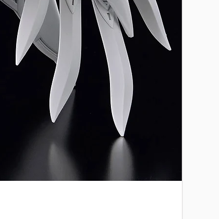
[特別訂
價格
HK$2