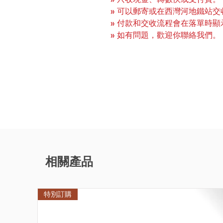
» 可以郵寄或在西灣河地鐵站交
» 付款和交收流程會在落單時顯
» 如有問題，歡迎你聯絡我們。
相關產品
特別訂購