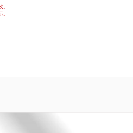
收。
示。