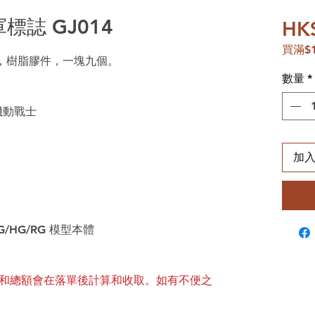
標誌 GJ014
HK
買滿$
14，樹脂膠件，一塊九個。
數量
*
機動戰士
加
/HG/RG 模型本體
和總額會在落單後計算和收取。如有不便之