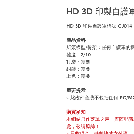
HD 3D 印製自護軍
HD 3D 印製自護軍標誌 GJ0
產品資料
所須模型/骨架：任何自護軍的
難度：3/10
打磨：需要
組裝：需要
上色：需要
重要提示
» 此改件套裝不包括任何 PG/MG
購買須知
本網站只作落單之用，實際郵費
處，敬請原諒！
» 只收現金、轉數快或支付寶。