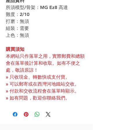
產品資料
所須模型/骨架：MG Ez8 高達
難度：2/10
打磨：無須
組裝：需要
上色：無須
購買須知
本網站只作落單之用，實際郵費和總額
會在落單後計算和收取。如有不便之
處，敬請原諒！
» 只收現金、轉數快或支付寶。
» 可以郵寄或在西灣河地鐵站交收。
» 付款和交收流程會在落單時顯示。
» 如有問題，歡迎你聯絡我們。