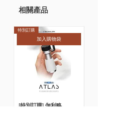
相關產品
特別訂購
加入購物袋
[特別訂購] 伽利略
萬代 MGSD 飛翼
Gaahleri 手持式上色座
式 Wing Gundam Z
Atlas
EW 組裝模型
價格
價格
HK$240.00
HK$320.00