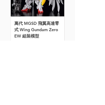
萬代 MGSD 飛翼高達零
[特別訂購] 喵匠 Ho
式 Wing Gundam Zero
Mio 迷你氣泵 HM-
EW 組裝模型
價格
HK$260.00
價格
HK$320.00
模型玩具、水貼、改件、
3D件、金屬件、燈組和
製作工具，應有盡有。