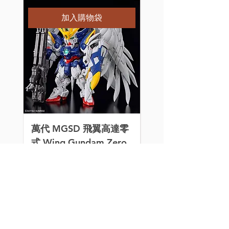
特別訂購
加入購物袋
萬代 MGSD 飛翼高達零
[特別訂購] 喵匠 Ho
式 Wing Gundam Zero
Mio 迷你氣泵 HM-
EW 組裝模型
價格
HK$260.00
價格
HK$320.00