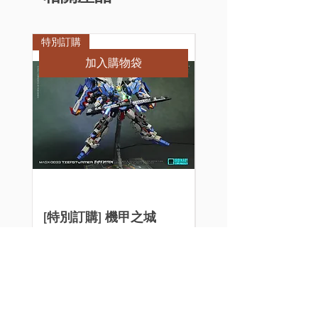
特別訂購
特別訂購
加入購物袋
[特別訂購] 機甲之城
[特別訂購] 新月 3D
MAS-0033 藍色普通版
阿克西斯模玩 1/10
EXS 組裝模型
西里斯之翼 大青椒
改件
價格
HK$1,700.00
價格
HK$50.00
買滿$100或以上的指定