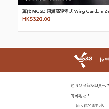
萬代 MGSD 飛翼高達零式 Wing Gundam Z
價格
HK$320.00
模
想收到最新模型資訊？
電郵地址