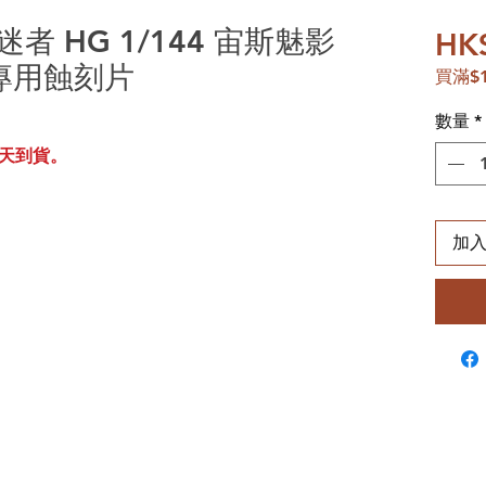
沉迷者 HG 1/144 宙斯魅影
HK
te 專用蝕刻片
買滿$
數量
*
天到貨。
加