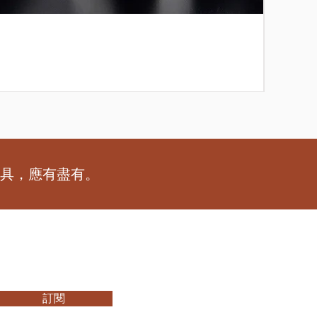
[特別訂
價格
HK$2
工具，應有盡有。
訂閱