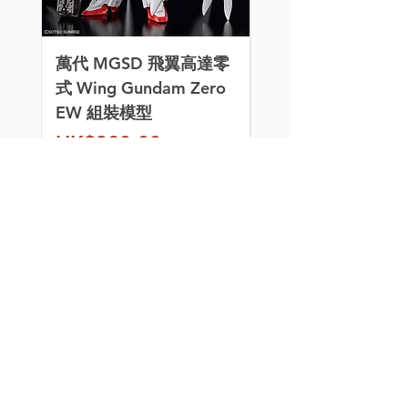
萬代 MGSD 飛翼高達零
[特別訂購] 喵匠 Ho
式 Wing Gundam Zero
Mio 迷你氣泵 HM-
EW 組裝模型
價格
HK$260.00
價格
HK$320.00
模型玩具、水貼、改件、
3D件、金屬件、燈組和
製作工具，應有盡有。