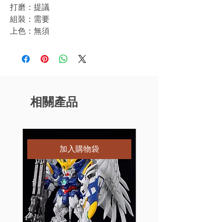
打磨：提議
組裝：需要
上色：無須
相關產品
特別訂購
加入購物袋