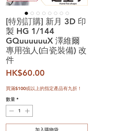
[特別訂購] 新月 3D 印
製 HG 1/144
GQuuuuuuX 澤維爾
專用強人(白瓷裝備) 改
件
價格
HK$60.00
買滿$100或以上的指定產品有九折！
數量
*
加入購物袋