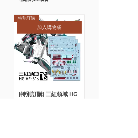
特別訂購
特別訂購
加入購物袋
[特別訂購] 三紅領域 HG
[特別訂購] 三紅領域
超時空要塞 Macross VF-
超時空要塞 Macross
31S 齊格飛 阿拉德機 專
31E 齊格飛 查克機
用水貼
水貼
價格
價格
HK$40.00
HK$35.00
買滿$100或以上的指定產品有
買滿$100或以上的指定