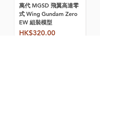
萬代 MGSD 飛翼高達零
[特別訂購] 喵匠 Ho
式 Wing Gundam Zero
Mio 迷你氣泵 HM-
EW 組裝模型
價格
HK$260.00
價格
HK$320.00
模型玩具、水貼、改件、
3D件、金屬件、燈組和
製作工具，應有盡有。
想收到最新模型資訊？ 立即訂閱我們的