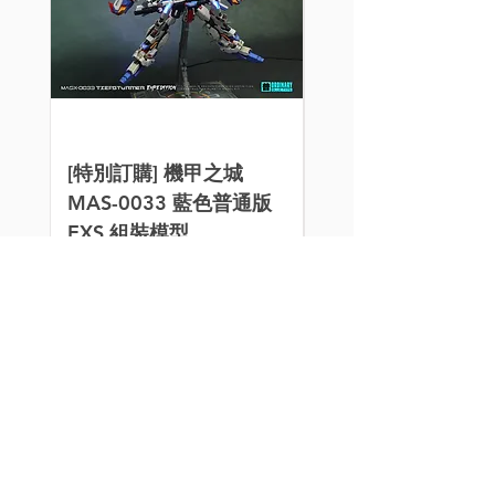
[特別訂購] 機甲之城
[特別訂購] 新月 3D
MAS-0033 藍色普通版
阿克西斯模玩 1/10
EXS 組裝模型
西里斯之翼 大青椒
改件
價格
HK$1,700.00
價格
HK$50.00
買滿$100或以上的指定
九折！
模型玩具、水貼、改件、