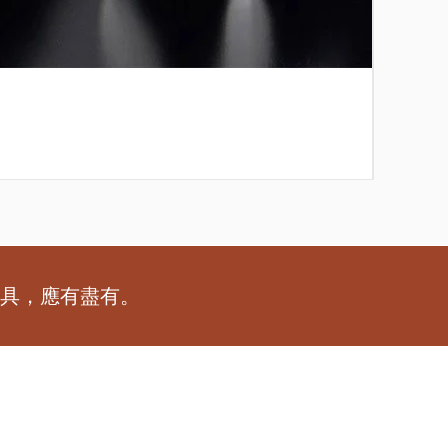
[特別訂
價格
HK$2
工具，應有盡有。