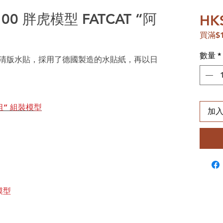
/100 胖虎模型 FATCAT “阿
HK
買滿$
數量
*
印製的高清版水貼，採用了德國製造的水貼紙，再以日
阿祖” 組裝模型
加
模型