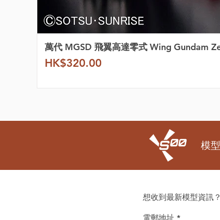
萬代 MGSD 飛翼高達零式 Wing Gundam Z
價格
HK$320.00
模
想收到最新模型資訊？
電郵地址