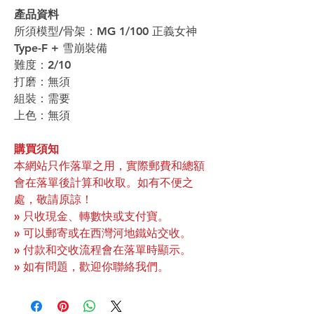
產品資料
所須模型/骨架：MG 1/100 正義女神
Type-F + 雪崩裝備
難度：2/10
打磨：無須
組裝：需要
上色：無須
購買須知
本網站只作落單之用，實際郵費和總額
會在落單後計算和收取。如有不便之
處，敬請原諒！
» 只收現金、轉數快或支付寶。
» 可以郵寄或在西灣河地鐵站交收。
» 付款和交收流程會在落單時顯示。
» 如有問題，歡迎你聯絡我們。