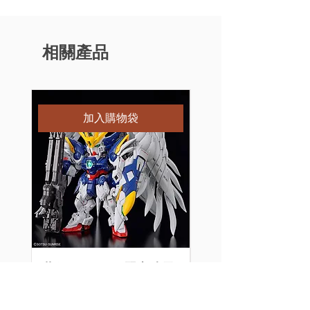
相關產品
特別訂購
加入購物袋
萬代 MGSD 飛翼高達零
[特別訂購] 喵匠 Ho
式 Wing Gundam Zero
Mio 迷你氣泵 HM-
EW 組裝模型
價格