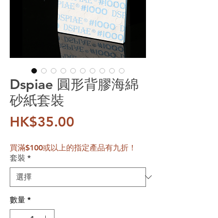
Dspiae 圓形背膠海綿
砂紙套裝
價格
HK$35.00
買滿$100或以上的指定產品有九折！
套裝
*
數量
*