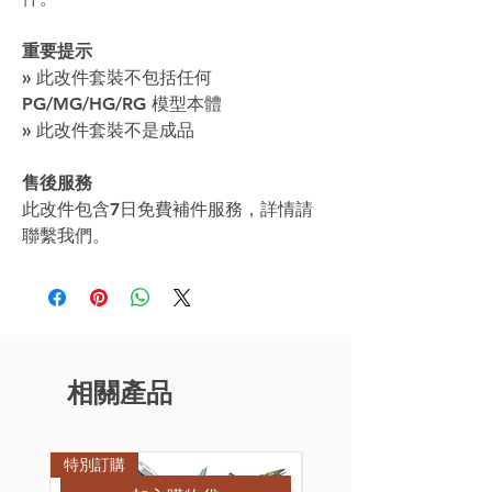
重要提示
» 此改件套裝不包括任何
PG/MG/HG/RG 模型本體
» 此改件套裝不是成品
售後服務
此改件包含7日免費補件服務，詳情請
聯繫我們。
相關產品
特別訂購
特別訂購