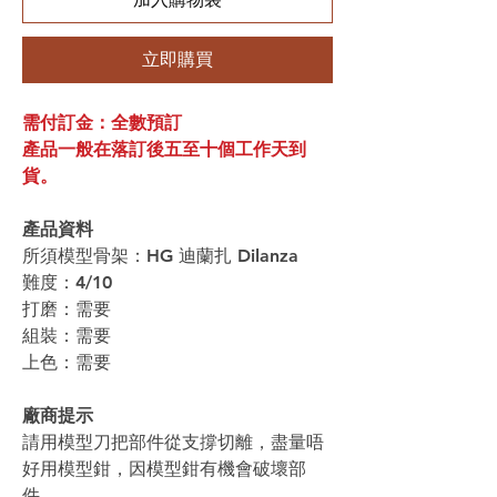
立即購買
需付訂金：全數預訂
產品一般在落訂後五至十個工作天到
貨。
產品資料
所須模型骨架：HG 迪蘭扎 Dilanza
難度：4/10
打磨：需要
組裝：需要
上色：需要
廠商提示
請用模型刀把部件從支撐切離，盡量唔
好用模型鉗，因模型鉗有機會破壞部
件。