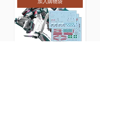
加入購物袋
[特別訂購] 三紅領域 HG
[特別訂購] 三紅領域
超時空要塞 Macross VF-
超時空要塞 Macross
31S 齊格飛 阿拉德機 專
31E 齊格飛 查克機
用水貼
水貼
價格
價格
HK$40.00
HK$35.00
買滿$100或以上的指定產品有
買滿$100或以上的指定
九折！
九折！