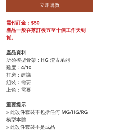
立即購買
需付訂金：$50
產品一般在落訂後五至十個工作天到
貨。
產品資料
所須模型骨架：HG 渣古系列
難度：4/10
打磨：建議
組裝：需要
上色：需要
重要提示
» 此改件套裝不包括任何 MG/HG/RG
模型本體
» 此改件套裝不是成品