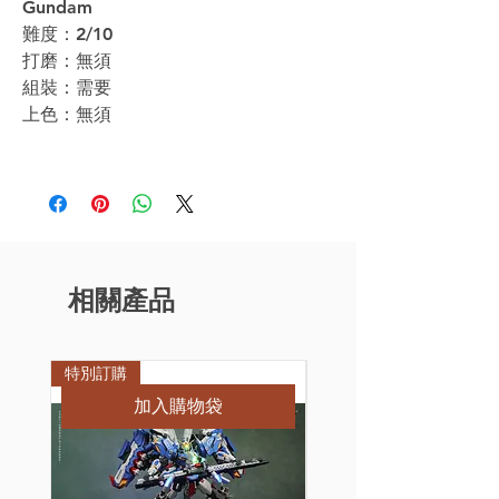
Gundam
難度：2/10
打磨：無須
組裝：需要
上色：無須
相關產品
特別訂購
特別訂購
加入購物袋