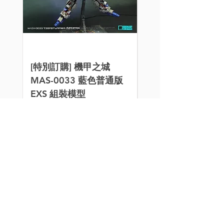
[特別訂購] 機甲之城
[特別訂購] 新月 3D
MAS-0033 藍色普通版
阿克西斯模玩 1/10
EXS 組裝模型
西里斯之翼 大青椒
改件
價格
HK$1,700.00
價格
HK$50.00
買滿$100或以上的指定
九折！
模型玩具、水貼、改件、
3D件、金屬件、燈組和