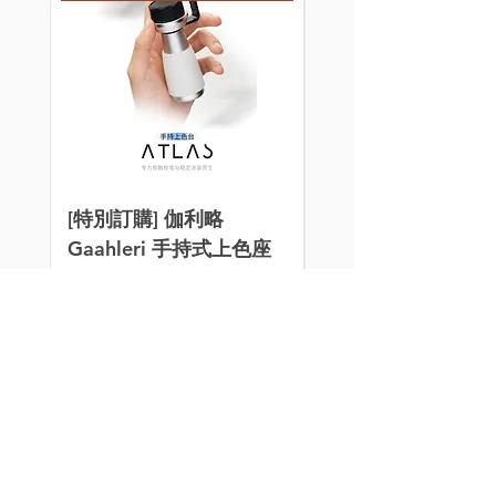
[特別訂購] 伽利略
萬代 MGSD 飛翼
Gaahleri 手持式上色座
式 Wing Gundam Z
Atlas
EW 組裝模型
價格
價格
HK$240.00
HK$320.00