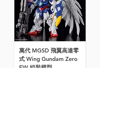
萬代 MGSD 飛翼高達零
[特別訂購] 喵匠 Ho
式 Wing Gundam Zero
Mio 迷你氣泵 HM-
EW 組裝模型
價格
HK$260.00
價格
HK$320.00
模型玩具、水貼、改件、