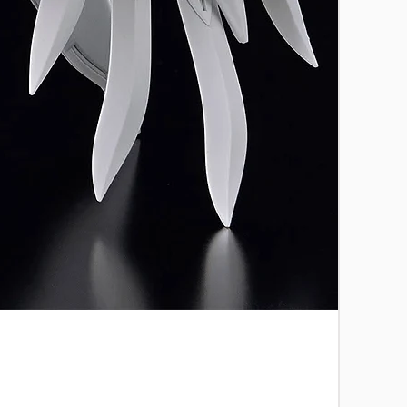
[特別訂
價格
HK$2