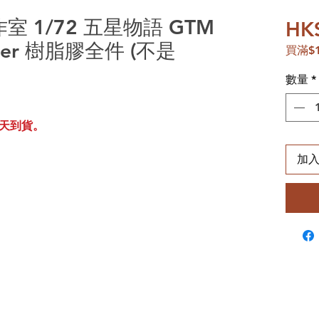
作室 1/72 五星物語 GTM
HK
nger 樹脂膠全件 (不是
買滿$
數量
*
天到貨。
加