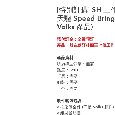
[特別訂購] SH 工
天驅 Speed Bri
Volks 產品)
需付訂金：全數預訂
產品一般在落訂後四至七個工作
產品資料
所須模型骨架：無需
難度：8/10
打磨：需要
組裝：需要
上色：需要
改件套裝包含
» 樹脂膠全件 (不是 Volks 原件)
» 組裝說明書